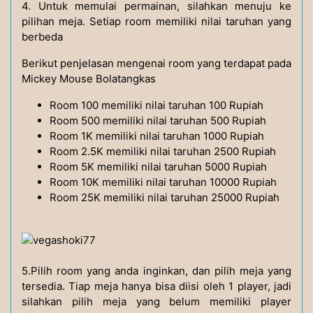
4. Untuk memulai permainan, silahkan menuju ke
pilihan meja. Setiap room memiliki nilai taruhan yang
berbeda
Berikut penjelasan mengenai room yang terdapat pada
Mickey Mouse Bolatangkas
Room 100 memiliki nilai taruhan 100 Rupiah
Room 500 memiliki nilai taruhan 500 Rupiah
Room 1K memiliki nilai taruhan 1000 Rupiah
Room 2.5K memiliki nilai taruhan 2500 Rupiah
Room 5K memiliki nilai taruhan 5000 Rupiah
Room 10K memiliki nilai taruhan 10000 Rupiah
Room 25K memiliki nilai taruhan 25000 Rupiah
5.Pilih room yang anda inginkan, dan pilih meja yang
tersedia. Tiap meja hanya bisa diisi oleh 1 player, jadi
silahkan pilih meja yang belum memiliki player