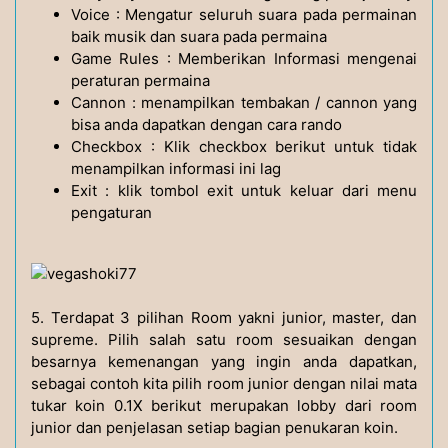
Voice : Mengatur seluruh suara pada permainan
baik musik dan suara pada permaina
Game Rules : Memberikan Informasi mengenai
peraturan permaina
Cannon : menampilkan tembakan / cannon yang
bisa anda dapatkan dengan cara rando
Checkbox : Klik checkbox berikut untuk tidak
menampilkan informasi ini lag
Exit : klik tombol exit untuk keluar dari menu
pengaturan
5. Terdapat 3 pilihan Room yakni junior, master, dan
supreme. Pilih salah satu room sesuaikan dengan
besarnya kemenangan yang ingin anda dapatkan,
sebagai contoh kita pilih room junior dengan nilai mata
tukar koin 0.1X berikut merupakan lobby dari room
junior dan penjelasan setiap bagian penukaran koin.