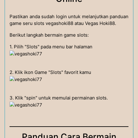
Pastikan anda sudah login untuk melanjutkan panduan
game seru slots vegashoki88 atau Vegas Hoki88.
Berikut langkah bermain game slots:
1. Pilih "Slots" pada menu bar halaman
2. Klik ikon Game "Slots" favorit kamu
3. Klik "spin" untuk memulai permainan slots.
Panduan Cara Bermain