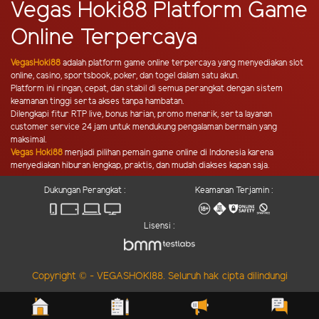
Vegas Hoki88 Platform Game
Online Terpercaya
VegasHoki88
adalah platform game online terpercaya yang menyediakan slot
online, casino, sportsbook, poker, dan togel dalam satu akun.
Platform ini ringan, cepat, dan stabil di semua perangkat dengan sistem
keamanan tinggi serta akses tanpa hambatan.
Dilengkapi fitur RTP live, bonus harian, promo menarik, serta layanan
customer service 24 jam untuk mendukung pengalaman bermain yang
maksimal.
Vegas Hoki88
menjadi pilihan pemain game online di Indonesia karena
menyediakan hiburan lengkap, praktis, dan mudah diakses kapan saja.
Dukungan Perangkat :
Keamanan Terjamin :
Lisensi :
Copyright © - VEGASHOKI88. Seluruh hak cipta dilindungi