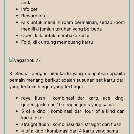
anda
Info bet
Reward info
Klik untuk memilih room permainan, setiap room
memiliki jumlah taruhan yang berbeda
Open, klik untuk membuka kartu
Fold, klik untung membuang kartu
3. Sesuai dengan nilai kartu yang didapatkan apabila
pemain menang berikut adalah susunan set kartu dari
yang terkecil hingga yang tertinggi
royal flush : kombinasi dari kartu ace, king,
queen, jack, dan 10 dengan jenis yang sama
5 of a kind : kombinasi dari four of a kind dan
kartu joker
straight flush : kombinasi dari straight dan flush
4 of a kind : kombinasi dari 4 kartu yang sama