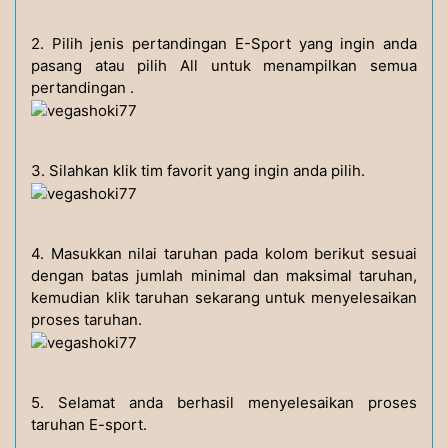
2. Pilih jenis pertandingan E-Sport yang ingin anda
pasang atau pilih All untuk menampilkan semua
pertandingan .
3. Silahkan klik tim favorit yang ingin anda pilih.
4. Masukkan nilai taruhan pada kolom berikut sesuai
dengan batas jumlah minimal dan maksimal taruhan,
kemudian klik taruhan sekarang untuk menyelesaikan
proses taruhan.
5. Selamat anda berhasil menyelesaikan proses
taruhan E-sport.