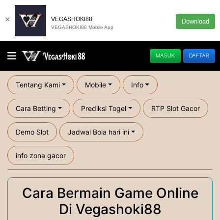
×
VEGASHOKI88
Download
VEGASHOKI88 Mobile App
MASUK
DAFTAR
Tentang Kami
Mobile
Info
Cara Betting
Prediksi Togel
RTP Slot Gacor
Demo Slot
Jadwal Bola hari ini
info zona gacor
Cara Bermain Game Online
Di Vegashoki88