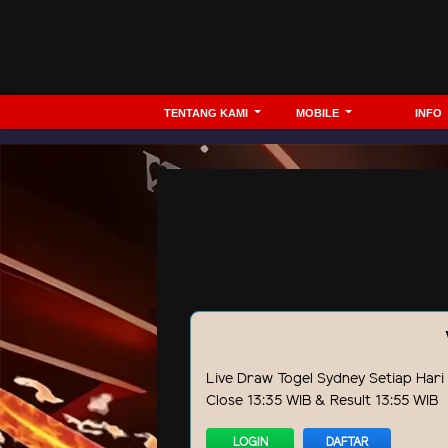
TENTANG KAMI
MOBILE
INFO
Live Draw Togel Sydney Setiap Hari
Close 13:35 WIB & Result 13:55 WIB
LOGIN
DAFTAR