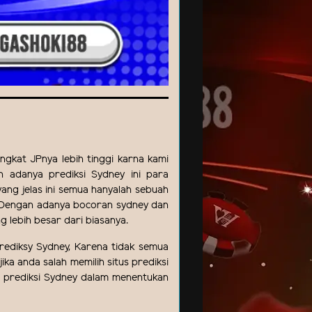
ngkat JPnya lebih tinggi karna kami
 adanya prediksi Sydney ini para
ang jelas ini semua hanyalah sebuah
i. Dengan adanya bocoran sydney dan
 lebih besar dari biasanya.
prediksy Sydney, Karena tidak semua
ka anda salah memilih situs prediksi
s prediksi Sydney dalam menentukan