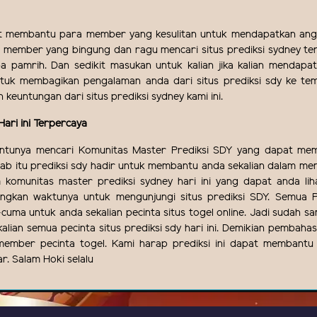
gat membantu para member yang kesulitan untuk mendapatkan angka
ra member yang bingung dan ragu mencari situs prediksi sydney ter
a pamrih. Dan sedikit masukan untuk kalian jika kalian mendap
 untuk membagikan pengalaman anda dari situs prediksi sdy ke 
keuntungan dari situs prediksi sydney kami ini.
ari ini Terpercaya
entunya mencari Komunitas Master Prediksi SDY yang dapat me
ab itu prediksi sdy hadir untuk membantu anda sekalian dalam m
m komunitas master prediksi sydney hari ini yang dapat anda lih
ngkan waktunya untuk mengunjungi situs prediksi SDY. Semua 
uma untuk anda sekalian pecinta situs togel online. Jadi sudah san
alian semua pecinta situs prediksi sdy hari ini. Demikian pembah
member pecinta togel. Kami harap prediksi ini dapat membantu
r. Salam Hoki selalu