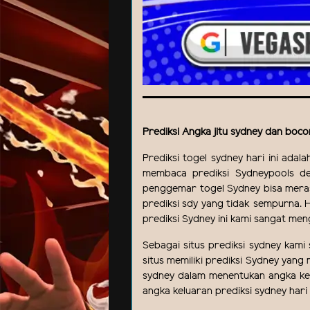
Prediksi Angka jitu sydney dan boc
Prediksi togel sydney hari ini ada
membaca prediksi Sydneypools de
penggemar togel Sydney bisa merasa
prediksi sdy yang tidak sempurna. 
prediksi Sydney ini kami sangat me
Sebagai situs prediksi sydney kami
situs memiliki prediksi Sydney yang
sydney dalam menentukan angka kel
angka keluaran prediksi sydney hari i