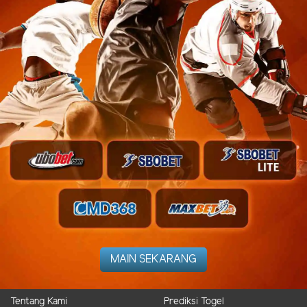
MAIN SEKARANG
Tentang Kami
Prediksi Togel